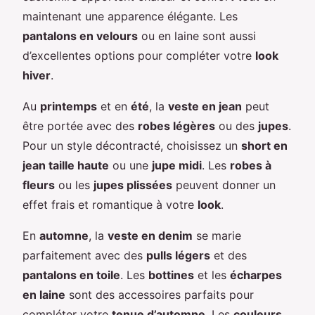
maintenant une apparence élégante. Les
pantalons en velours
ou en laine sont aussi
d’excellentes options pour compléter votre
look
hiver
.
Au
printemps
et en
été
, la
veste en jean
peut
être portée avec des
robes légères
ou des
jupes
.
Pour un style décontracté, choisissez un
short en
jean taille haute
ou une
jupe midi
. Les
robes à
fleurs
ou les
jupes plissées
peuvent donner un
effet frais et romantique à votre
look
.
En
automne
, la
veste en denim
se marie
parfaitement avec des
pulls légers
et des
pantalons en toile
. Les
bottines
et les
écharpes
en laine
sont des accessoires parfaits pour
compléter votre
tenue d’automne
. Les
couleurs