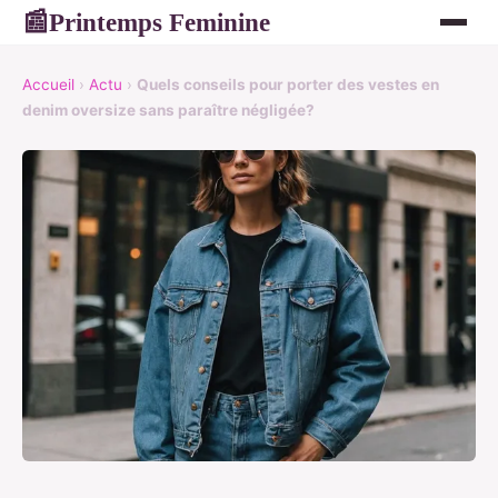
Printemps Feminine
📰
Accueil
›
Actu
›
Quels conseils pour porter des vestes en
denim oversize sans paraître négligée?