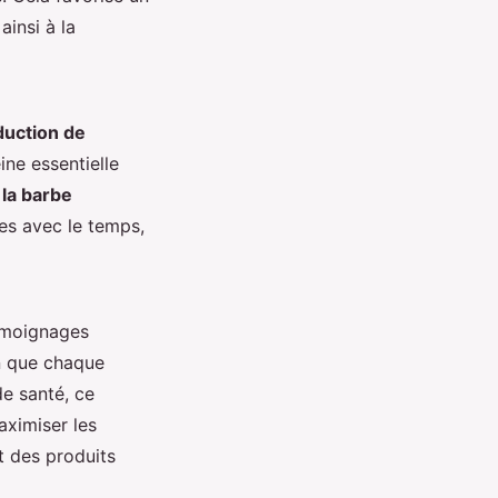
ainsi à la
duction de
ine essentielle
 la barbe
tes avec le temps,
émoignages
en que chaque
e santé, ce
aximiser les
t des produits