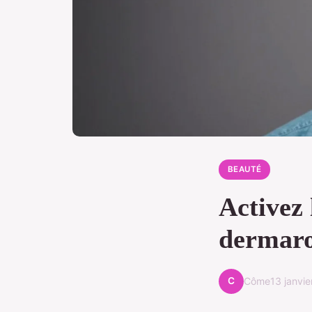
BEAUTÉ
Activez 
dermaro
C
Côme
13 janvi