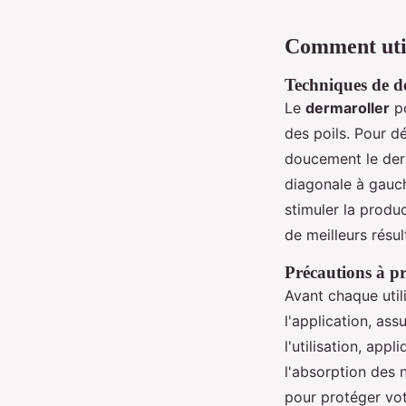
Comment util
Techniques de d
Le
dermaroller
po
des poils. Pour d
doucement le derm
diagonale à gauch
stimuler la produc
de meilleurs résul
Précautions à pr
Avant chaque util
l'application, ass
l'utilisation, app
l'absorption des 
pour protéger vot