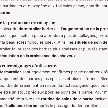
 nutriments et d'oxygène aux follicules pileux, contribuant 
 barbe
.
 la production de collagène
 majeur du
dermaroller barbe
est l'
augmentation de la pro
 technique incite la peau à produire plus de collagène, proté
 la peau et les follicules pileux. Ainsi, les
rituels de soin de
aroller favorisent des barbes plus épaisses et plus résistan
stimulation de la croissance des cheveux
.
s et témoignages d'utilisateurs
 dermaroller
sont également confirmés par de nombreux t
i rapportent des barbes plus épaisses et plus uniformes. Bi
épondre différemment en raison de facteurs génétiques ou d
le être un atout précieux pour les soins de la barbe. Pour m
commandé de suivre une
routine de soins de la barbe
incluan
e l'
huile pour barbe
après le passage du dermaroller.