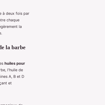
ne à deux fois par
ntre chaque
légèrement la
e.
de la barbe
des
huiles pour
e, l'huile de
ines A, B et D
çant et