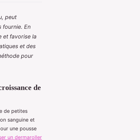
u, peut
 fournie. En
 et favorise la
atiques et des
 méthode pour
croissance de
e de petites
ion sanguine et
 pour une pousse
iser un dermaroller