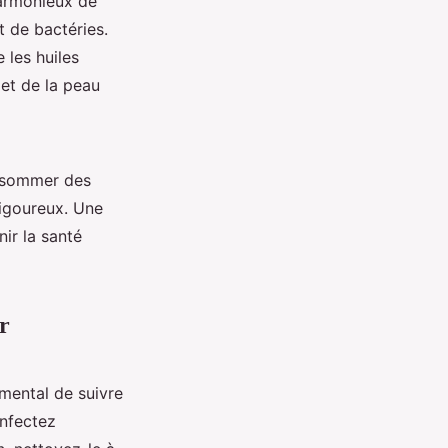
harmonieux de
t de bactéries.
 les huiles
 et de la peau
nsommer des
vigoureux. Une
ir la santé
er
amental de suivre
infectez