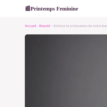
Printemps Feminine
📰
Accueil
›
Beauté
›
Activez la croissance de votre ba