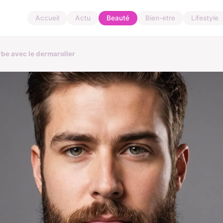
Accueil
Actu
Beauté
Bien-etre
Lifestyle
rbe avec le dermaroller