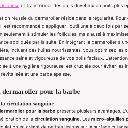
lus dense
et transformer des poils duveteux en poils plus é
sation réussie du dermaroller réside dans la régularité. Pour
, il est recommandé d'appliquer l'outil une à deux fois par 
n seulement à stimuler les follicules, mais aussi à maximise
nce appliqués par la suite. En intégrant le dermaroller à un
ète, incluant des huiles nourrissantes, vous optimisez les 
issance saine et vigoureuse de vos poils faciaux. L’attentio
plée à une hygiène rigoureuse, est cruciale pour éviter les ir
 revitalisée et une barbe épaisse.
 dermaroller pour la barbe
la circulation sanguine
dermaroller pour la barbe
présente plusieurs avantages. L'
mélioration de la
circulation sanguine
. Les
micro-aiguilles 
rculation en créant de petites lésions sur la surface cutané