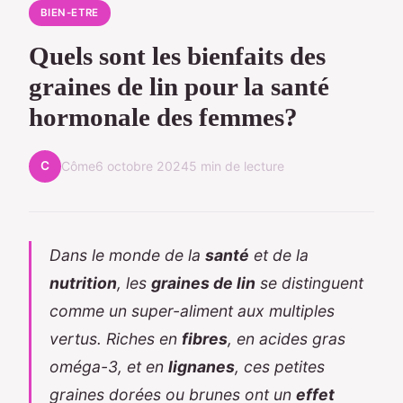
BIEN-ETRE
Quels sont les bienfaits des
graines de lin pour la santé
hormonale des femmes?
C
Côme
6 octobre 2024
5 min de lecture
Dans le monde de la
santé
et de la
nutrition
, les
graines de lin
se distinguent
comme un super-aliment aux multiples
vertus. Riches en
fibres
, en acides gras
oméga-3, et en
lignanes
, ces petites
graines dorées ou brunes ont un
effet