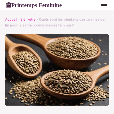
Printemps Feminine
📰
Accueil
›
Bien-etre
›
Quels sont les bienfaits des graines de
lin pour la santé hormonale des femmes?