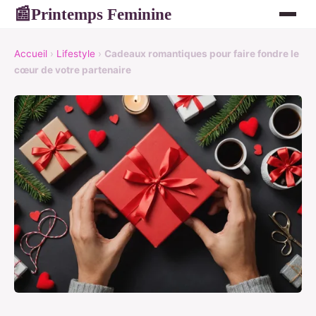
Printemps Feminine
📰
Accueil
›
Lifestyle
›
Cadeaux romantiques pour faire fondre le
cœur de votre partenaire