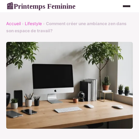
Printemps Feminine
📰
Accueil
›
Lifestyle
›
Comment créer une ambiance zen dans
son espace de travail?