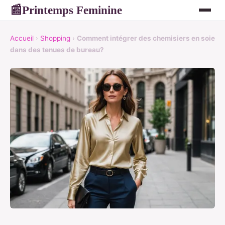
Printemps Feminine
📰
Accueil
›
Shopping
›
Comment intégrer des chemisiers en soie
dans des tenues de bureau?