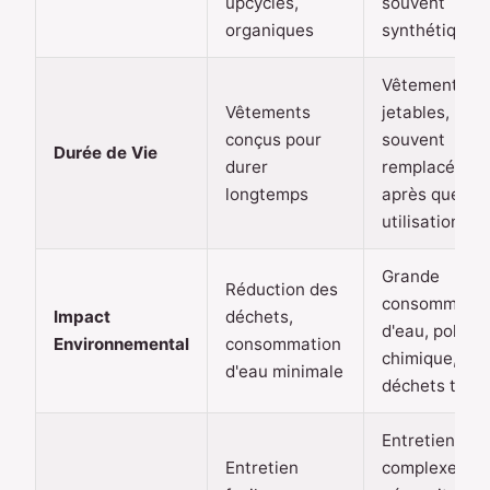
upcyclés,
souvent
organiques
synthétiques
Vêtements
Vêtements
jetables,
conçus pour
souvent
Durée de Vie
durer
remplacés
longtemps
après quelqu
utilisations
Grande
Réduction des
consommatio
Impact
déchets,
d'eau, polluti
Environnemental
consommation
chimique,
d'eau minimale
déchets texti
Entretien
Entretien
complexe,