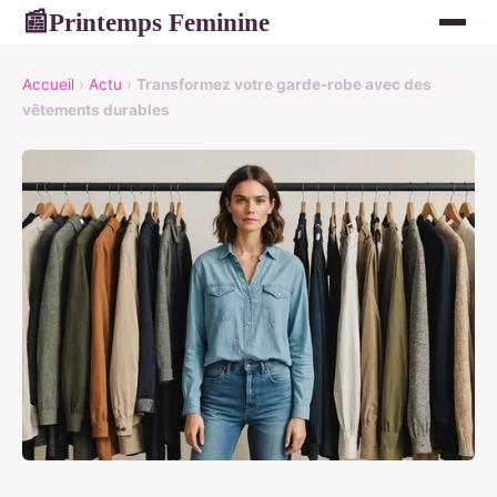
Printemps Feminine
📰
Accueil
›
Actu
›
Transformez votre garde-robe avec des
vêtements durables