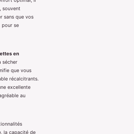
, souvent
er sans que vos
t pour se
ettes en
à sécher
gnifie que vous
ble récalcitrants.
ne excellente
agréable au
ionnalités
, la capacité de