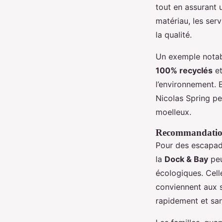
tout en assurant u
matériau, les ser
la qualité.
Un exemple notabl
100% recyclés
et
l’environnement.
Nicolas Spring p
moelleux.
Recommandations 
Pour des escapade
la
Dock & Bay
peu
écologiques. Cel
conviennent aux 
rapidement et san