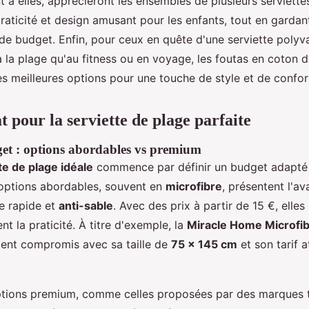
nt à elles, apprécieront les ensembles de plusieurs serviet
praticité et design amusant pour les enfants, tout en garda
de budget. Enfin, pour ceux en quête d'une serviette polyv
 à la plage qu'au fitness ou en voyage, les foutas en coton 
 meilleures options pour une touche de style et de confor
 pour la serviette de plage parfaite
get : options abordables vs premium
te de plage idéale
commence par définir un budget adapté 
 options abordables, souvent en
microfibre
, présentent l'av
e rapide et
anti-sable
. Avec des prix à partir de 15 €, elles
ent la praticité. À titre d'exemple, la
Miracle Home Microfi
lent compromis avec sa taille de
75 x 145 cm
et son tarif a
options premium, comme celles proposées par des marques 