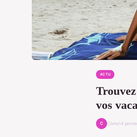
ACTU
Trouvez 
vos vac
C
Côme
14 janvi