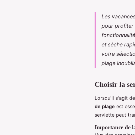
Les vacances 
pour profiter
fonctionnali
et sèche rapi
votre sélecti
plage inoubli
Choisir la se
Lorsqu'il s'agit d
de plage
est esse
serviette peut tr
Importance de la
L'un des premiers 