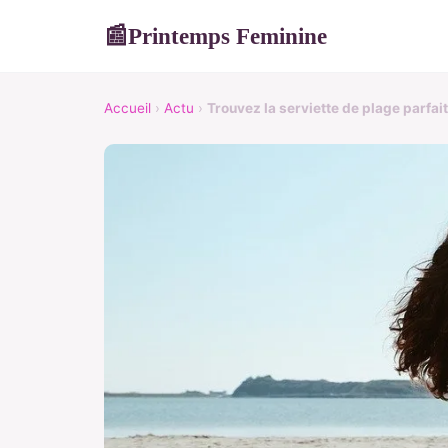
Printemps Feminine
📰
Accueil
›
Actu
›
Trouvez la serviette de plage parfa