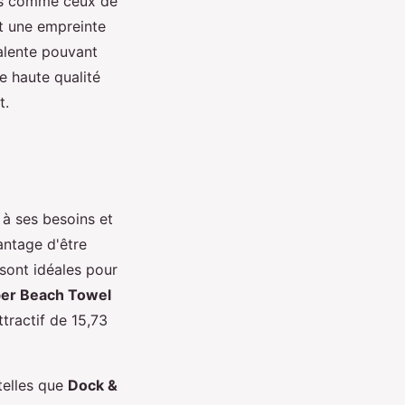
tes comme ceux de
nt une empreinte
alente pouvant
de haute qualité
t.
à ses besoins et
antage d'être
 sont idéales pour
ber Beach Towel
ttractif de 15,73
telles que
Dock &