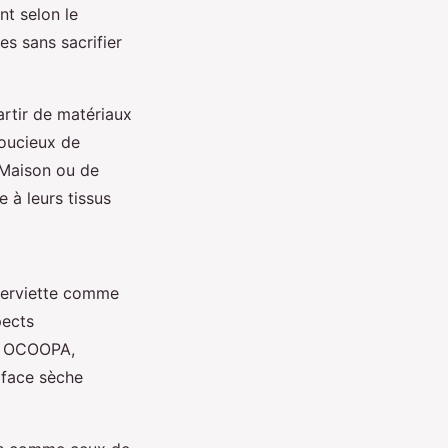
nt selon le
es sans sacrifier
artir de matériaux
soucieux de
 Maison ou de
 à leurs tissus
 serviette comme
pects
de OCOOPA,
rface sèche