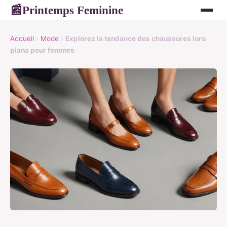
Printemps Feminine
📰
Accueil
›
Mode
›
Explorez la tendance des chaussures loro
piana pour femmes