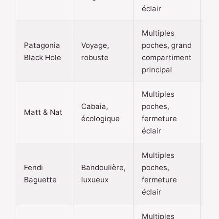
éclair
Multiples
10
Patagonia
Voyage,
poches, grand
20
Black Hole
robuste
compartiment
eu
principal
Multiples
50
Cabaia,
poches,
Matt & Nat
10
écologique
fermeture
eu
éclair
Multiples
50
Fendi
Bandoulière,
poches,
10
Baguette
luxueux
fermeture
eu
éclair
Multiples