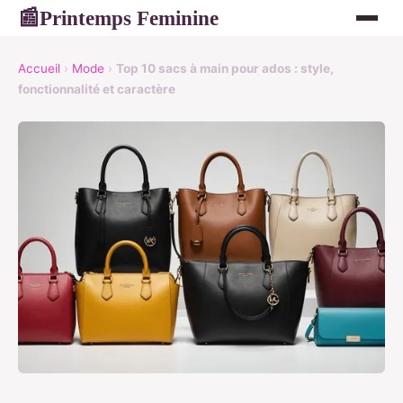
Printemps Feminine
📰
Accueil
›
Mode
›
Top 10 sacs à main pour ados : style,
fonctionnalité et caractère