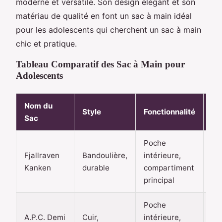
moderne et versatile. Son design élégant et son
matériau de qualité en font un sac à main idéal
pour les adolescents qui cherchent un sac à main
chic et pratique.
Tableau Comparatif des Sac à Main pour
Adolescents
Nom du
Style
Fonctionnalité
Pr
Sac
Poche
70
Fjallraven
Bandoulière,
intérieure,
10
Kanken
durable
compartiment
eu
principal
Poche
20
A.P.C. Demi
Cuir,
intérieure,