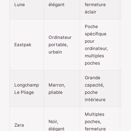
30
Lune
élégant
fermeture
eu
éclair
Poche
spécifique
Ordinateur
pour
30
Eastpak
portable,
ordinateur,
eu
urbain
multiples
poches
Grande
50
Longchamp
Marron,
capacité,
10
Le Pliage
pliable
poche
eu
intérieure
Multiples
Noir,
poches,
20
Zara
élégant
fermeture
eu