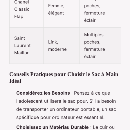
Chanel
30
Femme,
poches,
Classic
50
élégant
fermeture
Flap
eu
éclair
Multiples
Saint
10
Link,
poches,
Laurent
20
moderne
fermeture
Maillon
eu
éclair
Conseils Pratiques pour Choisir le Sac à Main
Idéal
Considérez les Besoins
: Pensez à ce que
l'adolescent utilisera le sac pour. S'il a besoin
de transporter un ordinateur portable, un sac
spécifique pour ordinateur est essentiel.
Choisissez un Matériau Durable
: Le cuir ou