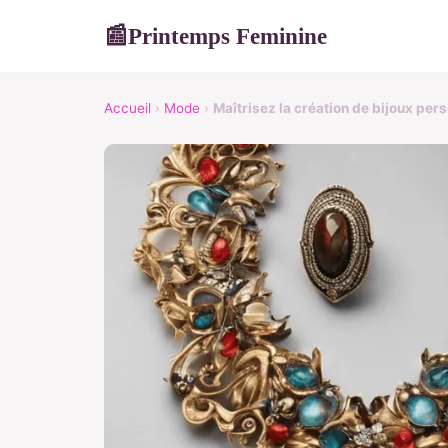
Printemps Feminine
📰
Accueil
›
Mode
›
Maîtrisez la création de bijoux per