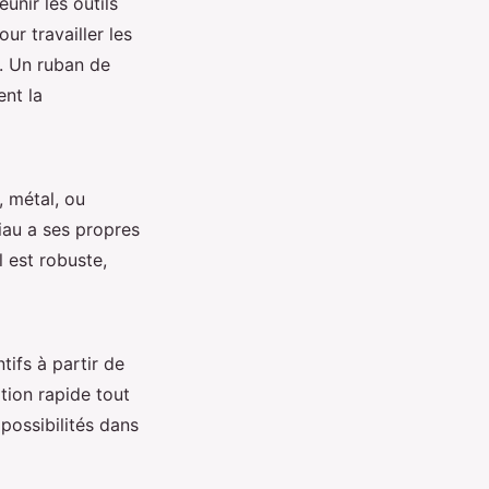
unir les outils
ur travailler les
t. Un ruban de
ent la
, métal, ou
riau a ses propres
l est robuste,
tifs à partir de
tion rapide tout
 possibilités dans