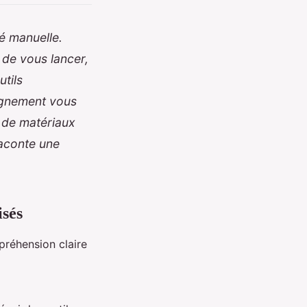
té manuelle.
 de vous lancer,
utils
agnement vous
x de matériaux
raconte une
isés
réhension claire