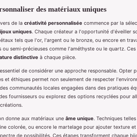
ersonnaliser des matériaux uniques
ivers de la
créativité personnalisée
commence par la sélec
ijoux uniques
. Chaque créateur a l'opportunité d'éveiller 
taux tels que l'or, l'argent ou le bronze, ou encore en trav
es ou semi-précieuses comme l'améthyste ou le quartz. Ces
ature distinctive
à chaque pièce.
 essentiel de considérer une approche responsable. Opter 
es et éthiques permet non seulement de respecter l'enviro
 des communautés locales engagées dans des pratiques équi
s des fournisseurs ou explorez des options recyclées pour all
créations.
ion donne aux matériaux une
âme unique
. Techniques telles
ésine colorée, ou encore le martelage pour ajouter texture et
spectre de possibilités. Ces étapes transforment chaque bi