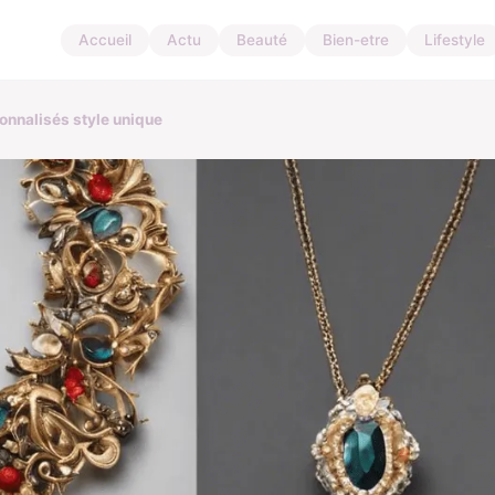
Accueil
Actu
Beauté
Bien-etre
Lifestyle
sonnalisés style unique