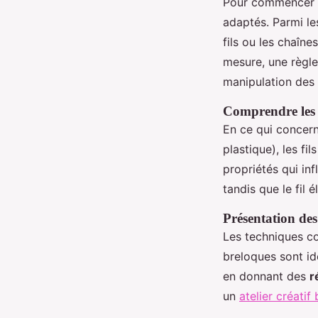
Pour commencer vot
adaptés. Parmi le
fils ou les chaîne
mesure, une règle, 
manipulation des 
Comprendre les 
En ce qui concern
plastique), les fi
propriétés qui in
tandis que le fil é
Présentation des
Les techniques co
breloques sont id
en donnant des
r
un
atelier créati