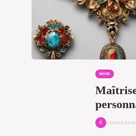
MODE
Maîtrise
personna
C
Côme
24 déce