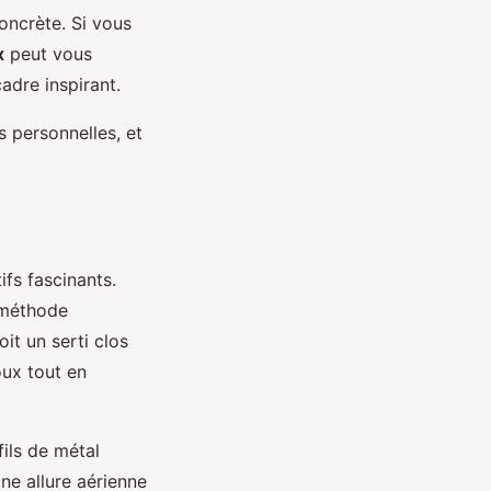
oncrète. Si vous
x
peut vous
adre inspirant.
s personnelles, et
fs fascinants.
 méthode
it un serti clos
oux tout en
fils de métal
ne allure aérienne