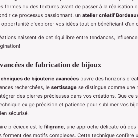
s formes ou des textures avant de passer à la réalisation c
ondir ce processus passionnant, un
atelier créatif Bordeau
e opportunité d'explorer vos idées tout en bénéficiant d’un c
éations naissent de cet équilibre entre tendances, influence
gination!
vancées de fabrication de bijoux
echniques de bijouterie avancées
ouvre des horizons créati
ences recherchées, le
sertissage
se distingue comme une
ntégrer des pierres précieuses dans vos créations. Que ce so
 technique exige précision et patience pour sublimer vos bij
ien sécurisé.
aire précieux est le
filigrane
, une approche délicate où des 
és forment des motifs complexes. Cette technique confère u