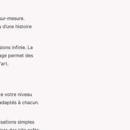
sur-mesure.
 d’une histoire
ions infinie. La
lage permet des
art.
e votre niveau
 adaptés à chacun.
isations simples
liser des kits prêts