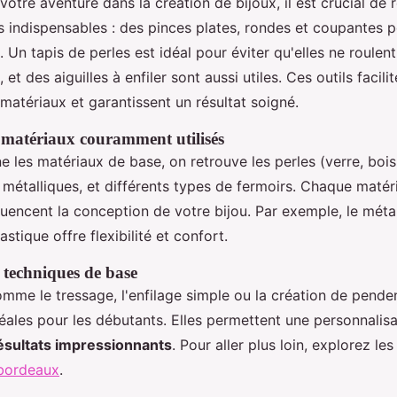
re aventure dans la création de bijoux, il est crucial de ré
s indispensables : des pinces plates, rondes et coupantes po
s. Un tapis de perles est idéal pour éviter qu'elles ne roulen
et des aiguilles à enfiler sont aussi utiles. Ces outils facilit
matériaux et garantissent un résultat soigné.
matériaux couramment utilisés
e les matériaux de base, on retrouve les perles (verre, bois
ls métalliques, et différents types de fermoirs. Chaque maté
fluencent la conception de votre bijou. Par exemple, le méta
lastique offre flexibilité et confort.
 techniques de base
mme le tressage, l'enfilage simple ou la création de penden
éales pour les débutants. Elles permettent une personnalisa
ésultats impressionnants
. Pour aller plus loin, explorez les
f bordeaux
.