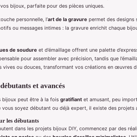
 vos bijoux, parfaite pour des pièces uniques.
ouche personnelle, l’
art de la gravure
permet des designs 
fs ou messages intimes : la gravure enrichit chaque bijou
ues de soudure
et d’émaillage offrent une palette d’express
pensable pour assembler avec précision, tandis que l’émail
s vives ou douces, transformant vos créations en œuvres d'
 débutants et avancés
 bijoux peut être à la fois
gratifiant
et amusant, peu import
 vous soyez débutant ou déjà expert, il existe des projets
ur les débutants
utent dans les projets bijoux DIY, commencez par des réal
lets en perles
ou des
boucles d'oreilles minimalistes
. Uti