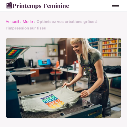
Printemps Feminine
📰
Accueil
›
Mode
›
Optimisez vos créations grâce à
l'impression sur tissu