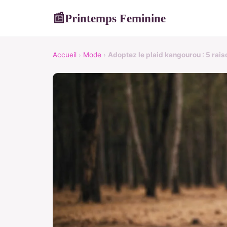
Printemps Feminine
📰
Accueil
›
Mode
›
Adoptez le plaid kangourou : 5 raiso