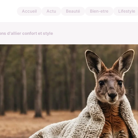
Accueil
Actu
Beauté
Bien-etre
Lifestyle
ns d'allier confort et style