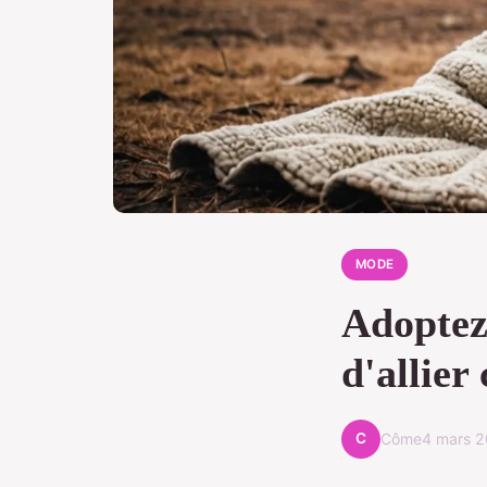
MODE
Adoptez 
d'allier 
C
Côme
4 mars 