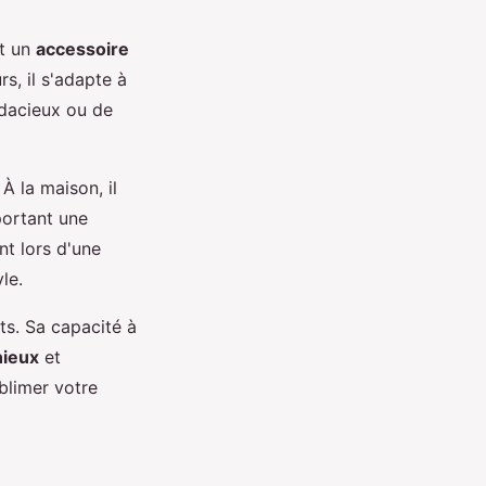
nt un
accessoire
s, il s'adapte à
udacieux ou de
À la maison, il
ortant une
nt lors d'une
le.
ts. Sa capacité à
nieux
et
blimer votre