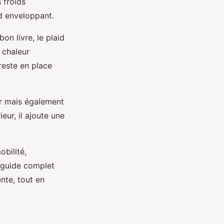
 froids
id enveloppant.
on livre, le plaid
 chaleur
 reste en place
ver mais également
eur, il ajoute une
bilité,
 guide complet
nte, tout en