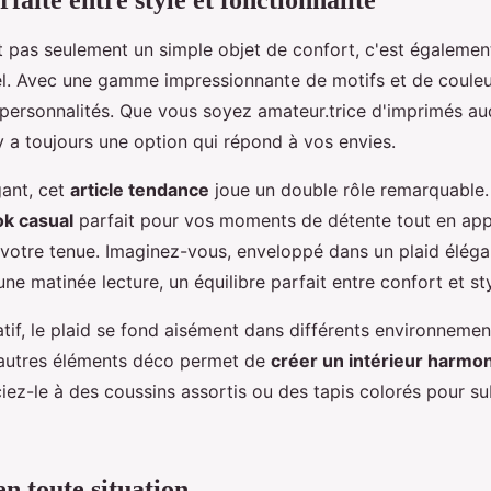
t pas seulement un simple objet de confort, c'est égaleme
l. Avec une gamme impressionnante de motifs et de couleur
t personnalités. Que vous soyez amateur.trice d'imprimés a
 y a toujours une option qui répond à vos envies.
gant, cet
article tendance
joue un double rôle remarquable. 
ok casual
parfait pour vos moments de détente tout en app
 votre tenue. Imaginez-vous, enveloppé dans un plaid éléga
une matinée lecture, un équilibre parfait entre confort et sty
atif, le plaid se fond aisément dans différents environnemen
'autres éléments déco permet de
créer un intérieur harmo
ciez-le à des coussins assortis ou des tapis colorés pour su
n toute situation