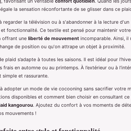
, favorisant un véritable
confort quotidien
. Quand les jours
 n'égale la sensation réconfortante de se glisser dans ce pla
 regarder la télévision ou à s'abandonner à la lecture d'un b
t fonctionnalité. Ce textile est pensé pour maintenir votre
n offrant une
liberté de mouvement
incomparable. Ainsi, il
ange de position ou qu'on attrape un objet à proximité.
e plaid s’adapte à toutes les saisons. Il est idéal pour l’hi
rais en automne ou au printemps. À l’extérieur ou à l’intéri
 simple et rassurante.
à adopter un mode de vie cocooning sans sacrifier votre mo
ions disponibles et comment bien choisir en consultant ce
plaid kangourou
. Ajoutez du confort à vos moments de déte
vos mouvements !
rfaite entre style et fonctionnalité