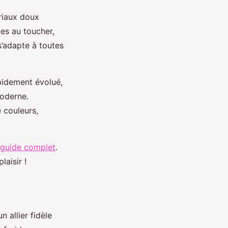
riaux doux
es au toucher,
s’adapte à toutes
pidement évolué,
oderne.
e couleurs,
 guide complet
.
aisir !
n allier fidèle