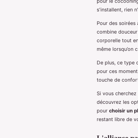
pour le cocooning
s'installent, rien
Pour des soirées à
combine douceur e
corporelle tout e
même lorsqu’on ch
De plus, ce type d
pour ces moments f
touche de confort
Si vous cherchez 
découvrez les opt
pour
choisir un 
restant libre de 
L'alliance pa