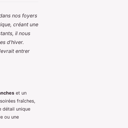
 dans nos foyers
tique, créant une
ants, il nous
es d'hiver.
evrait entrer
anches
et un
soirées fraîches,
 détail unique
re ou une