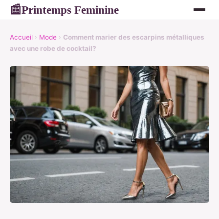
Printemps Feminine
📰
Accueil
›
Mode
›
Comment marier des escarpins métalliques
avec une robe de cocktail?