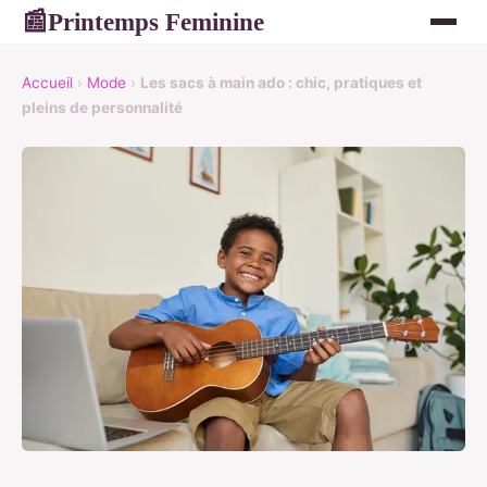
Printemps Feminine
📰
Accueil
›
Mode
›
Les sacs à main ado : chic, pratiques et
pleins de personnalité