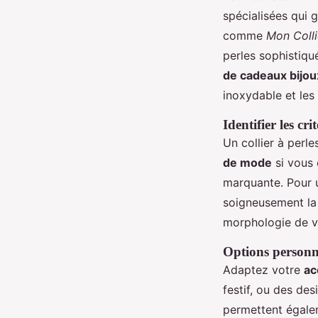
spécialisées qui 
comme
Mon Colli
perles sophistiqu
de cadeaux bijou
inoxydable et les
Identifier les cr
Un collier à perl
de mode
si vous
marquante. Pour u
soigneusement la 
morphologie de v
Options personna
Adaptez votre
ac
festif, ou des de
permettent égalem