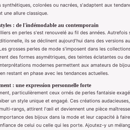
es synthétiques, colorées ou nacrées, s'adaptent aux tend
t une allure classique.
styles : de l'indémodable au contemporain
liers en perles s'est renouvelé au fil des années. Autrefoi
ditionnelle, ils se déclinent aujourd'hui dans des versions 
es grosses perles de mode s'imposent dans les collection
rent des formes asymétriques, des teintes éclatantes ou des
interprétations modernes permettent aux amateurs de bijou
 en restant en phase avec les tendances actuelles.
ement : une expression personnelle forte
ement, particulièrement ceux ornés de perles fantaisie exag
ber un style unique et engagé. Ces créations audacieuses
ulti-rangs, attirent l'œil et deviennent une pièce maîtress
'importance des bijoux dans la mode et leur capacité à faire 
onfiance de celui ou celle qui les porte. Ajoutez-y un méla