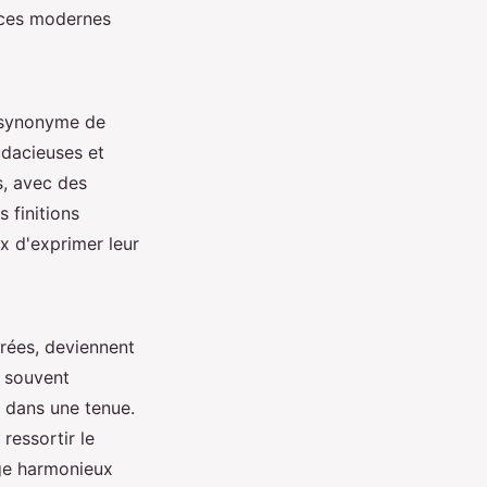
ances modernes
s synonyme de
audacieuses et
s, avec des
 finitions
x d'exprimer leur
érées, deviennent
, souvent
e dans une tenue.
ressortir le
nge harmonieux