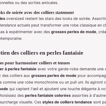
onnelles ou des sorties amicales.
ks de soirée avec des colliers statement
les
oversized restent les stars des looks de soirée. Assortir
s tendance
actuels peut transformer une robe classique en 
pas à expérimenter avec des
grosses perles de mode
, cré
ntemporaine.
tien des colliers en perles fantaisie
es pour harmoniser colliers et tenues
ier à perles fantaisie
avec votre garde-robe demande une ce
z des colliers aux
grosses perles de mode
pour accompag
s comme une robe monochrome ou un pull uni. Ils agiront
mode
qui captent l'œil et ajoutent une touche élégante à vo
choisissez des
perles fantaisie colorées
assorties à d'autres
a surcharge visuelle. Ces
styles de colliers tendance
sont pa