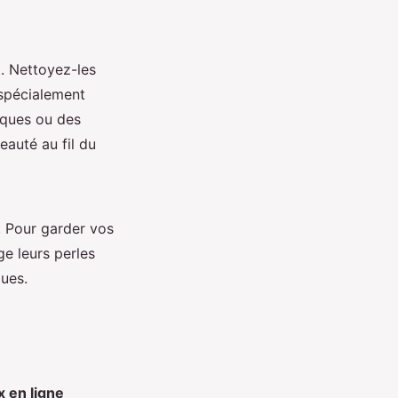
t. Nettoyez-les
 spécialement
iques ou des
eauté au fil du
. Pour garder vos
e leurs perles
ques.
x en ligne