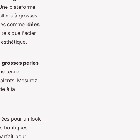
 Une plateforme
lliers à grosses
éales comme
idées
 tels que l'acier
 esthétique.
s
grosses perles
ne tenue
valents. Mesurez
de à la
orées pour un look
es boutiques
parfait pour