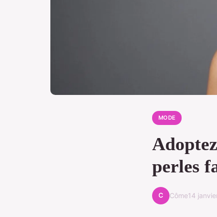
MODE
Adoptez 
perles f
C
Côme
14 janvi