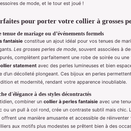
essoires de mode, et le tour est joué !
faites pour porter votre collier à grosses p
ne tenue de mariage ou d’événements formels
s fantaisie
constitue un ajout idéal pour vos tenues de mar
gants.
Les grosses perles de mode
, souvent associées à de
épurés, complètent parfaitement une robe de soirée ou une
ollier statement
avec des perles lumineuses et bien espac
e d’un décolleté plongeant. Ces bijoux en perles permettent
radition et modernité, rendant votre apparence inoubliable.
he d'élégance à des styles décontractés
tidien, combiner un
collier à perles fantaisie
avec une tenu
c ou un pull à col rond, crée un contraste subtil mais chic.
offrent une manière amusante et accessible de réinventer 
lliers aux motifs plus modestes se prêtent bien à des oc