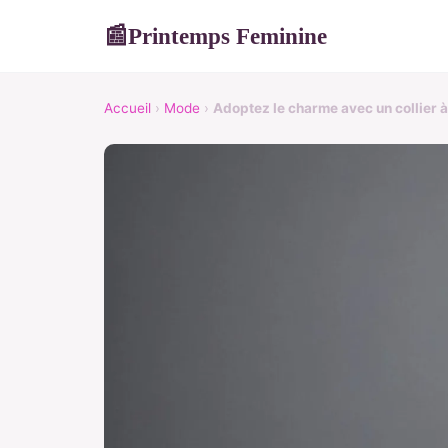
Printemps Feminine
📰
Accueil
›
Mode
›
Adoptez le charme avec un collier à