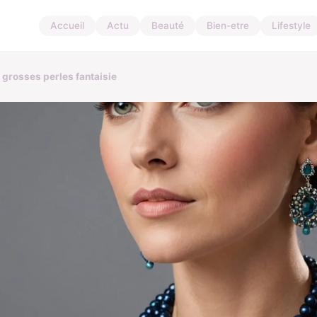
Accueil
Actu
Beauté
Bien-etre
Lifestyle
 grosses perles fantaisie