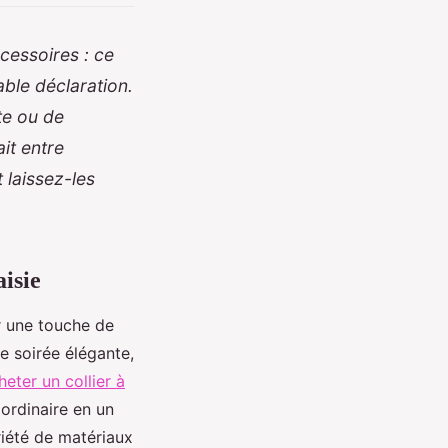
cessoires : ce
ble déclaration.
te ou de
it entre
 laissez-les
aisie
er une touche de
e soirée élégante,
heter un collier à
ordinaire en un
riété de matériaux