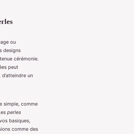
erles
iage ou
s designs
 tenue cérémonie.
ées peut
 d’atteindre un
e simple, comme
 Les
perles
vos basiques,
casions comme des