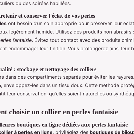
uliers ou des soirées habillées.
etenir et conserver l'éclat de vos perles
les
ont besoin d’un soin approprié pour préserver leur écla
oux légèrement humide. Utilisez des produits non abrasifs
erles fantaisie
. Évitez tout contact avec des produits chim
nt endommager leur finition. Vous prolongerez ainsi leur b
alité : stockage et nettoyage des colliers
rs dans des compartiments séparés pour éviter les rayures
n
, enveloppez-les dans un tissu doux. Cette méthode protèg
tit leur conservation, qu'elles soient naturelles ou synthéti
 choisir un collier en perles fantaisie
lleures boutiques en ligne dédiées aux perles fantaisie
ollier à perles en ligne
, privilégiez des
boutiques de bijou