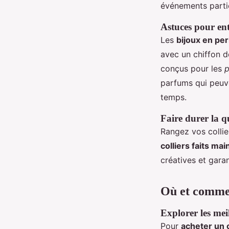
événements partic
Astuces pour entr
Les
bijoux en per
avec un chiffon d
conçus pour les
p
parfums qui peuve
temps.
Faire durer la qu
Rangez vos collie
colliers faits mai
créatives et garan
Où et comment
Explorer les mei
Pour
acheter un c