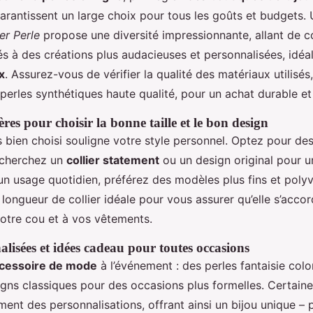
garantissent un large choix pour tous les goûts et budgets.
er Perle
propose une diversité impressionnante, allant de co
és à des créations plus audacieuses et personnalisées, id
x
. Assurez-vous de vérifier la qualité des matériaux utilisés,
 perles synthétiques haute qualité, pour un achat durable et
itères pour choisir la bonne taille et le bon design
es bien choisi souligne votre style personnel. Optez pour de
 cherchez un
collier statement
ou un design original pour u
n usage quotidien, préférez des modèles plus fins et poly
longueur de collier idéale pour vous assurer qu’elle s’accor
otre cou et à vos vêtements.
lisées et idées cadeau pour toutes occasions
cessoire de mode
à l’événement : des perles fantaisie col
signs classiques pour des occasions plus formelles. Certain
ent des personnalisations, offrant ainsi un bijou unique – 